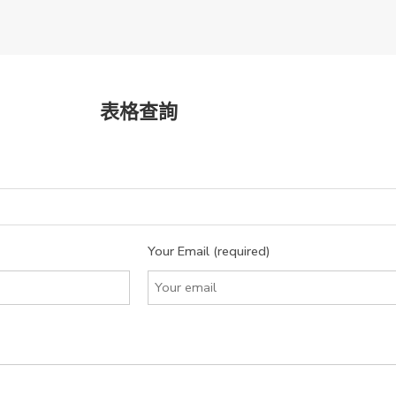
表格查詢
Your Email (required)