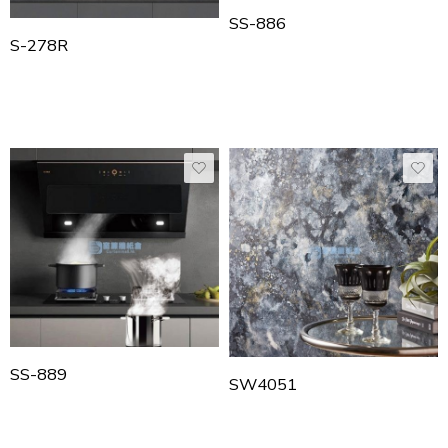
SS-886
S-278R
SS-889
SW4051