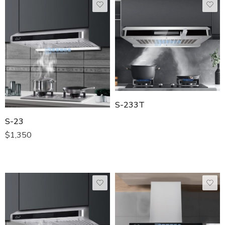
S-233T
S-23
$
1,350