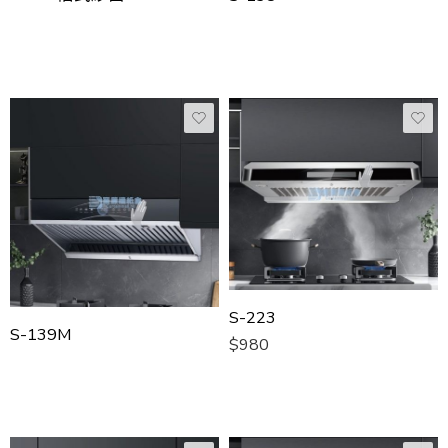
S-223
S-139M
$
980