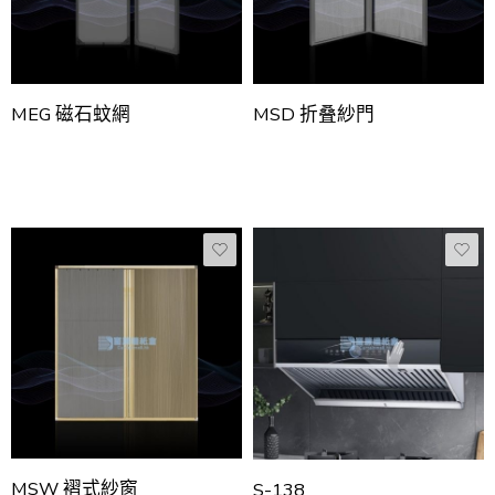
MEG 磁石蚊網
MSD 折叠紗門
MSW 褶式紗窗
S-138