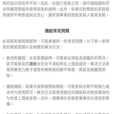
商的指示而有所不同。因此，在進行安裝之前，請仔細閱讀和符
合所購買壁紙的使用指南和說明。此外，如果您對壁紙的安裝程
序感到不熟悉或缺乏信心，最好請專業的壁紙安裝人員來安裝。
牆紙常見問題
在安裝和使用壁紙時，可能會遇到一些常見問題。以下是一些常
見的壁紙問題以及相應的解決方法：
氣泡和皺摺：在安裝牆紙時，可能會出現氣泡或皺折的情況。
這可能是由於
牆紙
未完全平滑貼附在上面造成的。解決方法是
使用壓克力刷子或墊布輕輕擦拭壓平表面，將氣泡或皺摺排
除。
牆紙牆紙：如果在安裝後開始牆紙，可能是粘合劑不夠強力或
未均勻使用即可。解決方法是使用適合的牆紙粘合劑並確保均
勻地塗上牆紙背面。另外，請確保在安裝前重複充分清潔和準
備。