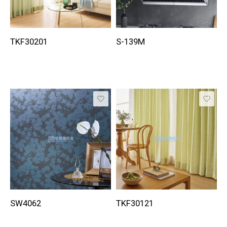
TKF30201
S-139M
SW4062
TKF30121