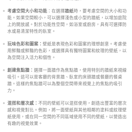
考慮空間大小和功能
：在選擇
牆紙
時，要考慮空間的大小和功
能。如果空間較小，可以選擇淺色或小型的牆紙，以增加庭院
上的開放感。對於功能性空間，如浴室或廚房，具有可選擇防
水或易清潔特性的臥室。
玩味色彩和圖案：
壁紙是表現色彩和圖案的理想創意。考慮使
用鮮豔或鮮豔的色彩，或選擇具有獨特圖案和紋理的壁紙，以
為空間注入活力和個性。
創建焦點牆：
選擇一面牆作為焦點牆，使用特別的牆紙來視線
吸引。這可以是客廳的背景牆、臥室的床頭牆或餐廳的餐桌
牆。這樣的焦點牆可以為整個空間帶來視覺上的焦點的吸引
力。
混搭和層次感：
不同的壁紙可以混搭使用，創造出豐富的層次
感和視覺對比。例如，將一面壁紙與其他相鄰的塗料或紋理壁
紙使用，或在同一空間的不同區域使用不同的壁紙，以營造出
有趣的視覺效果。