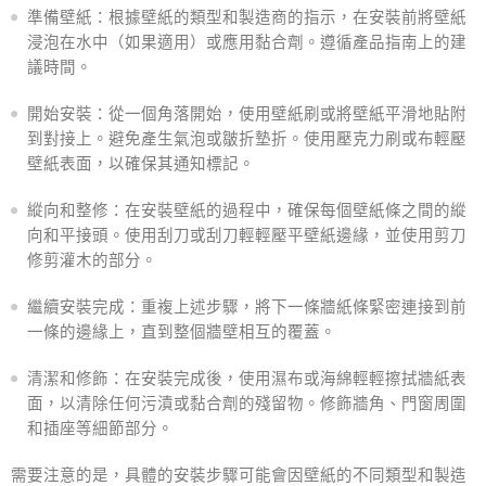
準備壁紙：根據壁紙的類型和製造商的指示，在安裝前將壁紙
浸泡在水中（如果適用）或應用黏​​合劑。遵循產品指南上的建
議時間。
開始安裝：從一個角落開始，使用壁紙刷或將壁紙平滑地貼附
到對接上。避免產生氣泡或皺折墊折。使用壓克力刷或布輕壓
壁紙表面，以確保其通知標記。
縱向和整修：在安裝壁紙的過程中，確保每個壁紙條之間的縱
向和平接頭。使用刮刀或刮刀輕輕壓平壁紙邊緣，並使用剪刀
修剪灌木的部分。
繼續安裝完成：重複上述步驟，將下一條牆紙條緊密連接到前
一條的邊緣上，直到整個牆壁相互的覆蓋。
清潔和修飾：在安裝完成後，使用濕布或海綿輕輕擦拭牆紙表
面，以清除任何污漬或黏合劑的殘留物。修飾牆角、門窗周圍
和插座等細節部分。
需要注意的是，具體的安裝步驟可能會因壁紙的不同類型和製造