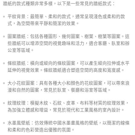
牆紙的款式種類非常多樣，以下是一些常見的牆紙款式：
平紋背景：最簡單、柔和的款式，通常呈現淺色或柔和的款
式，為空間帶來平靜和簡潔的效果。
圖案牆紙：包括各種圖形、幾何圖案、樹葉、樹葉等圖案。這
些牆紙可以增添空間的視覺趣味和活力，適合客廳、臥室和辦
公室等區域。
條紋牆紙：橫向或縱向的條紋圖案，可以產生縱向拉伸或水平
延伸的視覺效果。條紋牆紙適合塑造空間的高度和寬度感。
大小花紋圖案：具有各種大小和顏色的花紋圖案，可以帶來浪
漫和自然的圖案，常見於臥室、餐廳和浴室等區域。
紋理紋理：模擬木紋、石紋、皮革、布料等材質的紋理效果，
為加強立體感和增益，常見於現代和工業風格的室內設計。
水墨風壁紙：仿效傳統中國水墨畫風格的壁紙，以簡潔的線條
和柔和的色彩營造出優雅的氛圍。