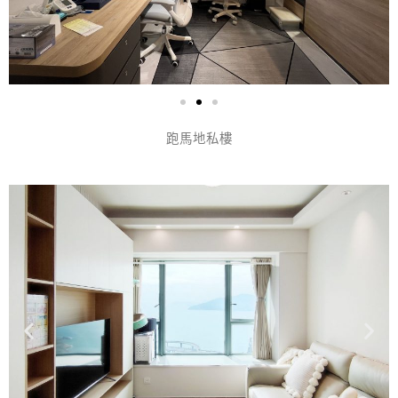
跑馬地私樓