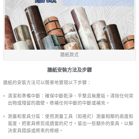
牆紙款式
牆紙安裝方法及步驟
牆紙的安裝方法可以簡單地實現以下步驟：
清潔和準備中斷：確保中斷乾淨、平整且無塵垢。清除任何突
出物或殘留的牆壁。修補任何中斷的中斷或補充。
測量和家具分區：使用測量工具（如捲尺）測量相鄰的高度和
寬度，把家具修剪成適當的尺寸。留出一些額外的家具，以解
決家具錯誤或將來的修繕。