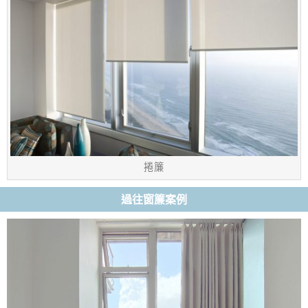
捲簾
過往窗簾案例