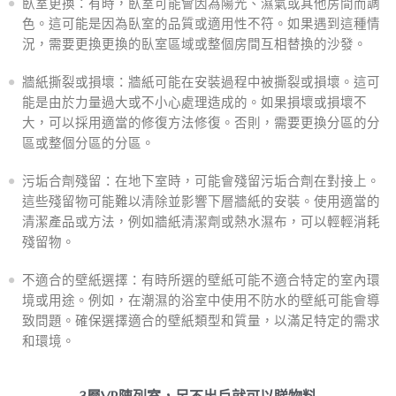
臥室更換：有時，臥室可能會因為陽光、濕氣或其他房間而調
色。這可能是因為臥室的品質或適用性不符。如果遇到這種情
況，需要更換更換的臥室區域或整個房間互相替換的沙發。
牆紙撕裂或損壞：牆紙可能在安裝過程中被撕裂或損壞。這可
能是由於力量過大或不小心處理造成的。如果損壞或損壞不
大，可以採用適當的修復方法修復。否則，需要更換分區的分
區或整個分區的分區。
污垢合劑殘留：在地下室時，可能會殘留污垢合劑在對接上。
這些殘留物可能難以清除並影響下層牆紙的安裝。使用適當的
清潔產品或方法，例如牆紙清潔劑或熱水濕布，可以輕輕消耗
殘留物。
不適合的壁紙選擇：有時所選的壁紙可能不適合特定的室內環
境或用途。例如，在潮濕的浴室中使用不防水的壁紙可能會導
致問題。確保選擇適合的壁紙類型和質量，以滿足特定的需求
和環境。