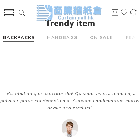
Trendy item
BACKPACKS
HANDBAGS
ON SALE
FEA
“Vestibulum quis porttitor dui! Quisque viverra nunc mi, a
pulvinar purus condimentum a. Aliquam condimentum mattis
neque sed pretium”