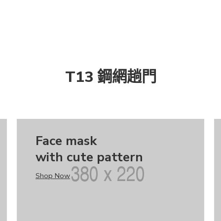
T13 鋼網趟門
Face mask
with cute pattern
Shop Now