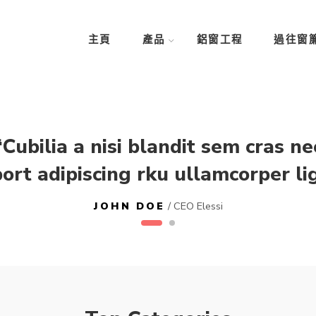
主頁
產品
鋁窗工程
過往窗
“Cubilia a nisi blandit sem cras ne
ort adipiscing rku ullamcorper lig
JOHN DOE
/ CEO Elessi