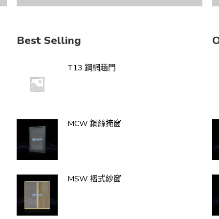
Best Selling
O
T13 鋼網趟門
MSD 折叠紗門
MCW 鋼絲掩窗
MEG 磁石蚊網
MSW 褶式紗窗
EDen