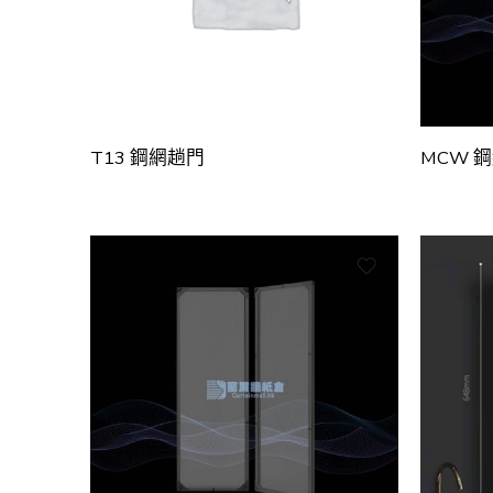
T13 鋼網趟門
MCW 