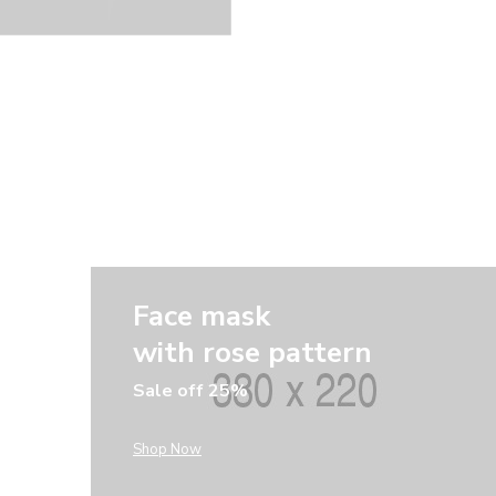
Face mask
with rose pattern
Sale off 25%
Shop Now