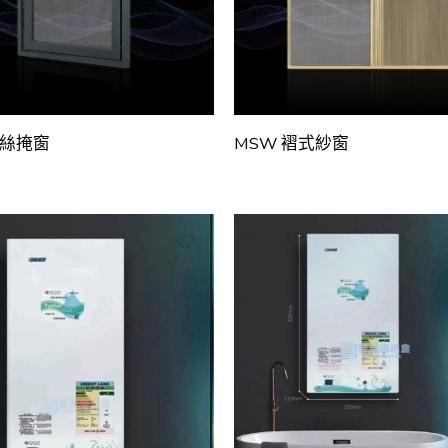
鋼絲掩窗
MSW 褶式紗窗