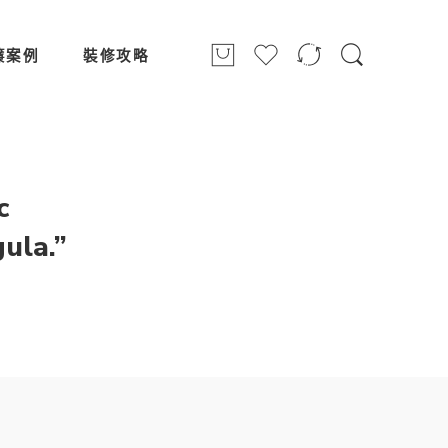
簾案例
裝修攻略
c
ula.”