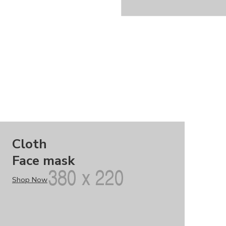
Cloth
Face mask
Shop Now