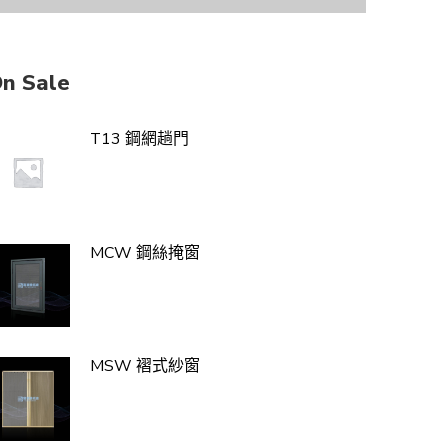
n Sale
T13 鋼網趟門
MSD 折叠紗門
MCW 鋼絲掩窗
MEG 磁石蚊網
MSW 褶式紗窗
EDen