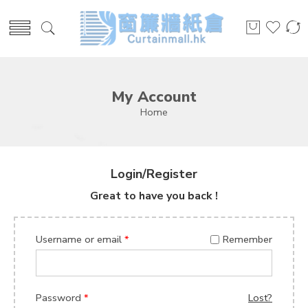
My Account
Home
Login/Register
Great to have you back !
Username or email
*
Remember
Password
*
Lost?