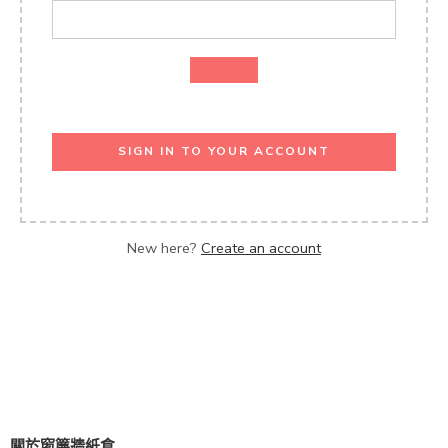
SIGN IN TO YOUR ACCOUNT
New here?
Create an account
關於窗簾牆紙倉