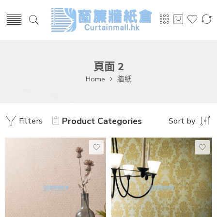
頁面 2
Home
牆紙
Filters
Product Categories
Sort by