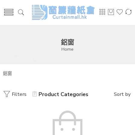
鋁窗
Home
鋁窗
Filters
Product Categories
Sort by