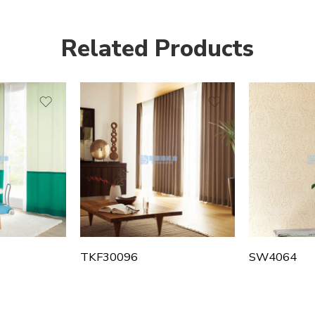
Related Products
TKF30096
SW4064