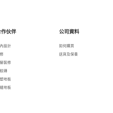
合作伙伴
公司資料
內設計
如何購買
修
送貨及保養
屋裝修
紋磚
塑地板
縫地板