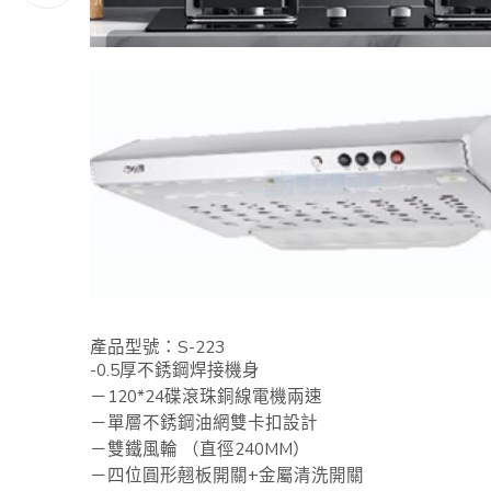
產品型號：S-223
-0.5厚不銹鋼焊接機身
－120*24碟滾珠銅線電機兩速
－單層不銹鋼油網雙卡扣設計
－雙鐵風輪 （直徑240MM）
－四位圓形翹板開關+金屬清洗開關