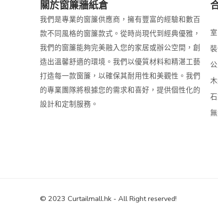
關於窗簾牆紙倉
我們是專業的窗簾供應商，擁有豐富的經驗和數百
室
款不同風格的窗簾款式。從時尚現代到經典優雅，
我們的窗簾能夠完美融入您的家居或辦公空間，創
裝
造出溫馨舒適的環境。我們以優質材料和精湛工藝
公
打造每一款窗簾，以確保其耐用性和美觀性。我們
木
的專業團隊將根據您的需求和喜好，提供個性化的
石
設計和定制服務。
無
© 2023 Curtailmall.hk - All Right reserved!