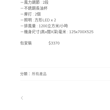
－風力調節 : 2段
－不銹鋼長油杯
－摩打 : 2個
－照明 : 方形LED x 2
－排風量 : 1200立方米/小時
－機身尺寸(高x闊X深)毫米 : 125x700X525
包安裝 $3370
分類：
所有產品