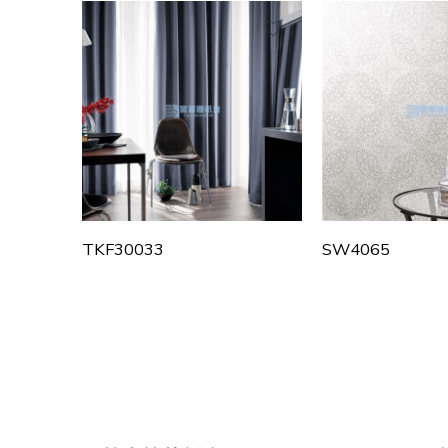
TKF30033
SW4065