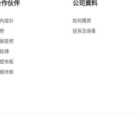
合作伙伴
公司資料
內設計
如何購買
修
送貨及保養
屋裝修
紋磚
塑地板
縫地板