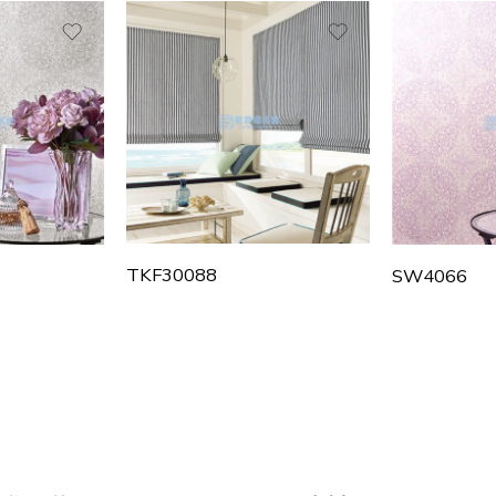
TKF30088
SW4066