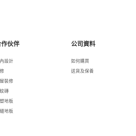
合作伙伴
公司資料
內設計
如何購買
修
送貨及保養
屋裝修
紋磚
塑地板
縫地板