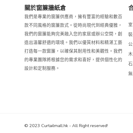
關於窗簾牆紙倉
我們是專業的窗簾供應商，擁有豐富的經驗和數百
室
款不同風格的窗簾款式。從時尚現代到經典優雅，
我們的窗簾能夠完美融入您的家居或辦公空間，創
裝
造出溫馨舒適的環境。我們以優質材料和精湛工藝
公
打造每一款窗簾，以確保其耐用性和美觀性。我們
木
的專業團隊將根據您的需求和喜好，提供個性化的
石
設計和定制服務。
無
© 2023 Curtailmall.hk - All Right reserved!