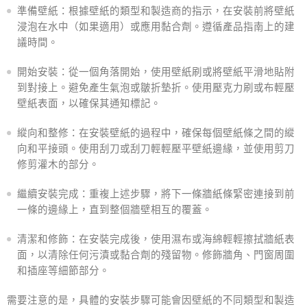
準備壁紙：根據壁紙的類型和製造商的指示，在安裝前將壁紙
浸泡在水中（如果適用）或應用黏​​合劑。遵循產品指南上的建
議時間。
開始安裝：從一個角落開始，使用壁紙刷或將壁紙平滑地貼附
到對接上。避免產生氣泡或皺折墊折。使用壓克力刷或布輕壓
壁紙表面，以確保其通知標記。
縱向和整修：在安裝壁紙的過程中，確保每個壁紙條之間的縱
向和平接頭。使用刮刀或刮刀輕輕壓平壁紙邊緣，並使用剪刀
修剪灌木的部分。
繼續安裝完成：重複上述步驟，將下一條牆紙條緊密連接到前
一條的邊緣上，直到整個牆壁相互的覆蓋。
清潔和修飾：在安裝完成後，使用濕布或海綿輕輕擦拭牆紙表
面，以清除任何污漬或黏合劑的殘留物。修飾牆角、門窗周圍
和插座等細節部分。
需要注意的是，具體的安裝步驟可能會因壁紙的不同類型和製造