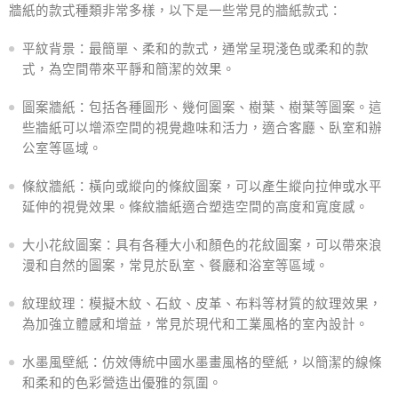
牆紙的款式種類非常多樣，以下是一些常見的牆紙款式：
平紋背景：最簡單、柔和的款式，通常呈現淺色或柔和的款
式，為空間帶來平靜和簡潔的效果。
圖案牆紙：包括各種圖形、幾何圖案、樹葉、樹葉等圖案。這
些牆紙可以增添空間的視覺趣味和活力，適合客廳、臥室和辦
公室等區域。
條紋牆紙：橫向或縱向的條紋圖案，可以產生縱向拉伸或水平
延伸的視覺效果。條紋牆紙適合塑造空間的高度和寬度感。
大小花紋圖案：具有各種大小和顏色的花紋圖案，可以帶來浪
漫和自然的圖案，常見於臥室、餐廳和浴室等區域。
紋理紋理：模擬木紋、石紋、皮革、布料等材質的紋理效果，
為加強立體感和增益，常見於現代和工業風格的室內設計。
水墨風壁紙：仿效傳統中國水墨畫風格的壁紙，以簡潔的線條
和柔和的色彩營造出優雅的氛圍。