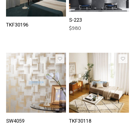
S-223
TKF30196
$
980
SW4059
TKF30118