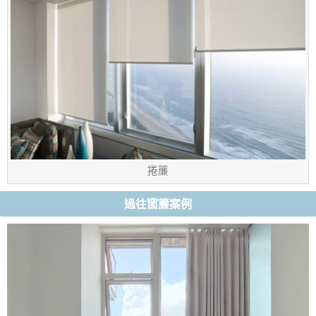
捲簾
過往窗簾案例