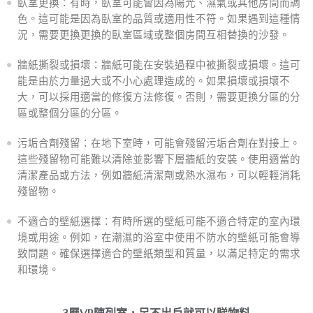
臥室更換：有時，臥室可能會因為陽光、濕氣或其他房間而調
色。這可能是因為臥室的品質或適用性不符。如果遇到這種情
況，需要更換更換的臥室區域或整個房間互相替換的沙發。
牆紙撕裂或損壞：牆紙可能在安裝過程中被撕裂或損壞。這可
能是由於力量過大或不小心處理造成的。如果損壞或損壞不
大，可以採用適當的修復方法修復。否則，需要更換分區的分
區或整個分區的分區。
污垢合劑殘留：在地下室時，可能會殘留污垢合劑在對接上。
這些殘留物可能難以清除並影響下層牆紙的安裝。使用適當的
清潔產品或方法，例如牆紙清潔劑或熱水濕布，可以輕輕消耗
殘留物。
不適合的壁紙選擇：有時所選的壁紙可能不適合特定的室內環
境或用途。例如，在潮濕的浴室中使用不防水的壁紙可能會導
致問題。確保選擇適合的壁紙類型和質量，以滿足特定的需求
和環境。
3層VR陳列室，足不出戶就可以睇物料