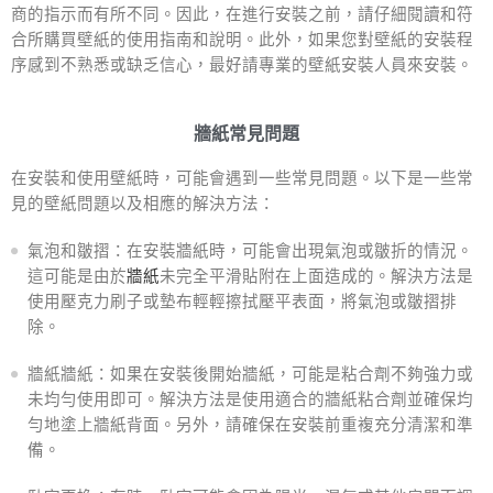
商的指示而有所不同。因此，在進行安裝之前，請仔細閱讀和符
合所購買壁紙的使用指南和說明。此外，如果您對壁紙的安裝程
序感到不熟悉或缺乏信心，最好請專業的壁紙安裝人員來安裝。
牆紙常見問題
在安裝和使用壁紙時，可能會遇到一些常見問題。以下是一些常
見的壁紙問題以及相應的解決方法：
氣泡和皺摺：在安裝牆紙時，可能會出現氣泡或皺折的情況。
這可能是由於
牆紙
未完全平滑貼附在上面造成的。解決方法是
使用壓克力刷子或墊布輕輕擦拭壓平表面，將氣泡或皺摺排
除。
牆紙牆紙：如果在安裝後開始牆紙，可能是粘合劑不夠強力或
未均勻使用即可。解決方法是使用適合的牆紙粘合劑並確保均
勻地塗上牆紙背面。另外，請確保在安裝前重複充分清潔和準
備。