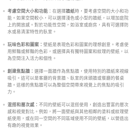
考慮空間大小和功能
：在選擇
牆紙
時，要考慮空間的大小和功
能。如果空間較小，可以選擇淺色或小型的牆紙，以增加庭院
上的開放感。對於功能性空間，如浴室或廚房，具有可選擇防
水或易清潔特性的臥室。
玩味色彩和圖案：
壁紙是表現色彩和圖案的理想創意。考慮使
用鮮豔或鮮豔的色彩，或選擇具有獨特圖案和紋理的壁紙，以
為空間注入活力和個性。
創建焦點牆：
選擇一面牆作為焦點牆，使用特別的牆紙來視線
吸引。這可以是客廳的背景牆、臥室的床頭牆或餐廳的餐桌
牆。這樣的焦點牆可以為整個空間帶來視覺上的焦點的吸引
力。
混搭和層次感：
不同的壁紙可以混搭使用，創造出豐富的層次
感和視覺對比。例如，將一面壁紙與其他相鄰的塗料或紋理壁
紙使用，或在同一空間的不同區域使用不同的壁紙，以營造出
有趣的視覺效果。