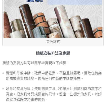
牆紙款式
牆紙安裝方法及步驟
牆紙的安裝方法可以簡單地實現以下步驟：
清潔和準備中斷：確保中斷乾淨、平整且無塵垢。清除任何突
出物或殘留的牆壁。修補任何中斷的中斷或補充。
測量和家具分區：使用測量工具（如捲尺）測量相鄰的高度和
寬度，把家具修剪成適當的尺寸。留出一些額外的家具，以解
決家具錯誤或將來的修繕。