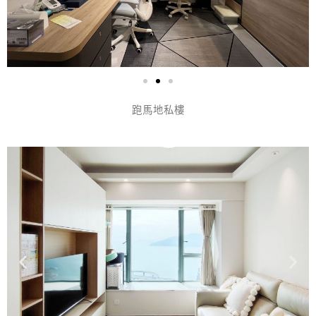
跑馬地私樓