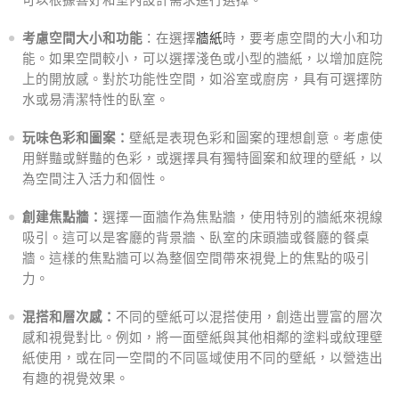
考慮空間大小和功能
：在選擇
牆紙
時，要考慮空間的大小和功
能。如果空間較小，可以選擇淺色或小型的牆紙，以增加庭院
上的開放感。對於功能性空間，如浴室或廚房，具有可選擇防
水或易清潔特性的臥室。
玩味色彩和圖案：
壁紙是表現色彩和圖案的理想創意。考慮使
用鮮豔或鮮豔的色彩，或選擇具有獨特圖案和紋理的壁紙，以
為空間注入活力和個性。
創建焦點牆：
選擇一面牆作為焦點牆，使用特別的牆紙來視線
吸引。這可以是客廳的背景牆、臥室的床頭牆或餐廳的餐桌
牆。這樣的焦點牆可以為整個空間帶來視覺上的焦點的吸引
力。
混搭和層次感：
不同的壁紙可以混搭使用，創造出豐富的層次
感和視覺對比。例如，將一面壁紙與其他相鄰的塗料或紋理壁
紙使用，或在同一空間的不同區域使用不同的壁紙，以營造出
有趣的視覺效果。