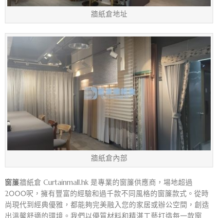
牆紙倉地址
牆紙倉內部
窗簾
牆紙倉 Curtainmall.hk 是專業的窗簾供應商，場地超過
2000呎，擁有豐富的經驗和過千款不同風格的窗簾款式。從時
尚現代到經典優雅，都能夠完美融入您的家居或辦公空間，創造
出溫馨舒適的環境。我們以優質材料和精湛工藝打造每一款窗