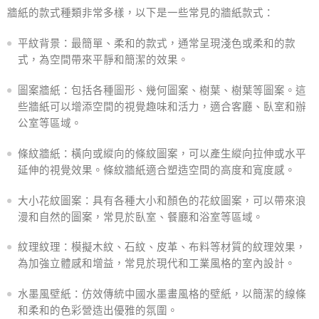
牆紙的款式種類非常多樣，以下是一些常見的牆紙款式：
平紋背景：最簡單、柔和的款式，通常呈現淺色或柔和的款
式，為空間帶來平靜和簡潔的效果。
圖案牆紙：包括各種圖形、幾何圖案、樹葉、樹葉等圖案。這
些牆紙可以增添空間的視覺趣味和活力，適合客廳、臥室和辦
公室等區域。
條紋牆紙：橫向或縱向的條紋圖案，可以產生縱向拉伸或水平
延伸的視覺效果。條紋牆紙適合塑造空間的高度和寬度感。
大小花紋圖案：具有各種大小和顏色的花紋圖案，可以帶來浪
漫和自然的圖案，常見於臥室、餐廳和浴室等區域。
紋理紋理：模擬木紋、石紋、皮革、布料等材質的紋理效果，
為加強立體感和增益，常見於現代和工業風格的室內設計。
水墨風壁紙：仿效傳統中國水墨畫風格的壁紙，以簡潔的線條
和柔和的色彩營造出優雅的氛圍。