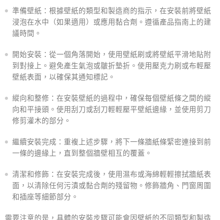
準備壁紙：根據壁紙的類型和製造商的指示，在安裝前將壁紙
浸泡在水中（如果適用）或應用黏​​合劑。遵循產品指南上的建
議時間。
開始安裝：從一個角落開始，使用壁紙刷或將壁紙平滑地貼附
到對接上。避免產生氣泡或皺折墊折。使用壓克力刷或布輕壓
壁紙表面，以確保其通知標記。
縱向和整修：在安裝壁紙的過程中，確保每個壁紙條之間的縱
向和平接頭。使用刮刀或刮刀輕輕壓平壁紙邊緣，並使用剪刀
修剪灌木的部分。
繼續安裝完成：重複上述步驟，將下一條牆紙條緊密連接到前
一條的邊緣上，直到整個牆壁相互的覆蓋。
清潔和修飾：在安裝完成後，使用濕布或海綿輕輕擦拭牆紙表
面，以清除任何污漬或黏合劑的殘留物。修飾牆角、門窗周圍
和插座等細節部分。
需要注意的是，具體的安裝步驟可能會因壁紙的不同類型和製造