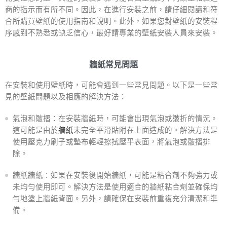
商的指示而有所不同。因此，在進行安裝之前，請仔細閱讀和符
合所購買壁紙的使用指南和說明。此外，如果您對壁紙的安裝程
序感到不熟悉或缺乏信心，最好請專業的壁紙安裝人員來安裝。
牆紙常見問題
在安裝和使用壁紙時，可能會遇到一些常見問題。以下是一些常
見的壁紙問題以及相應的解決方法：
氣泡和皺摺：在安裝牆紙時，可能會出現氣泡或皺折的情況。
這可能是由於
牆紙
未完全平滑貼附在上面造成的。解決方法是
使用壓克力刷子或墊布輕輕擦拭壓平表面，將氣泡或皺摺排
除。
牆紙牆紙：如果在安裝後開始牆紙，可能是粘合劑不夠強力或
未均勻使用即可。解決方法是使用適合的牆紙粘合劑並確保均
勻地塗上牆紙背面。另外，請確保在安裝前重複充分清潔和準
備。