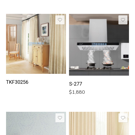
TKF30256
S-277
$
1,880