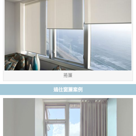
捲簾
過往窗簾案例