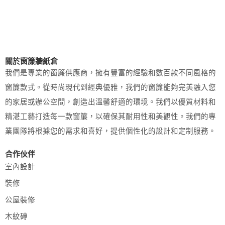
關於窗簾牆紙倉
我們是專業的窗簾供應商，擁有豐富的經驗和數百款不同風格的
窗簾款式。從時尚現代到經典優雅，我們的窗簾能夠完美融入您
的家居或辦公空間，創造出溫馨舒適的環境。我們以優質材料和
精湛工藝打造每一款窗簾，以確保其耐用性和美觀性。我們的專
業團隊將根據您的需求和喜好，提供個性化的設計和定制服務。
合作伙伴
室內設計
裝修
公屋裝修
木紋磚