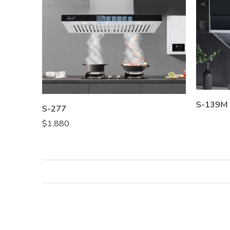
S-139M
S-277
$
1,880