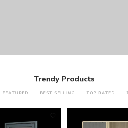
Trendy Products
FEATURED
BEST SELLING
TOP RATED