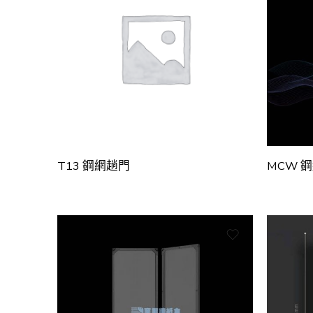
T13 鋼網趟門
MCW 