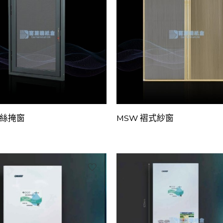
鋼絲掩窗
MSW 褶式紗窗