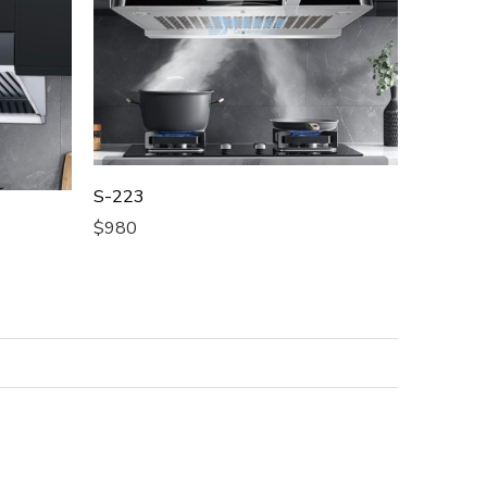
S-223
$
980