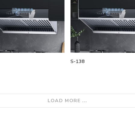
S-138
LOAD MORE ...