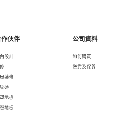
合作伙伴
公司資料
內設計
如何購買
修
送貨及保養
屋裝修
紋磚
塑地板
縫地板