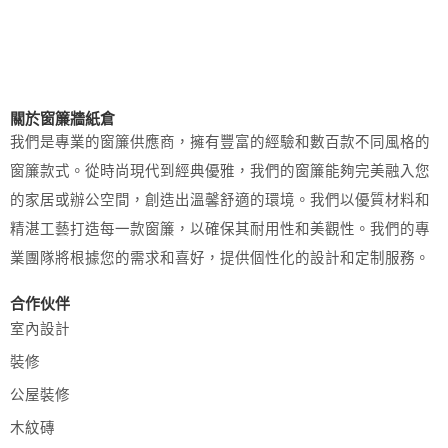
關於窗簾牆紙倉
我們是專業的窗簾供應商，擁有豐富的經驗和數百款不同風格的
窗簾款式。從時尚現代到經典優雅，我們的窗簾能夠完美融入您
的家居或辦公空間，創造出溫馨舒適的環境。我們以優質材料和
精湛工藝打造每一款窗簾，以確保其耐用性和美觀性。我們的專
業團隊將根據您的需求和喜好，提供個性化的設計和定制服務。
合作伙伴
室內設計
裝修
公屋裝修
木紋磚