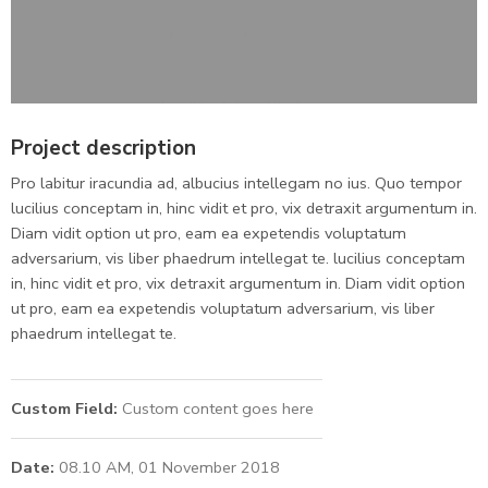
Project description
Pro labitur iracundia ad, albucius intellegam no ius. Quo tempor
lucilius conceptam in, hinc vidit et pro, vix detraxit argumentum in.
Diam vidit option ut pro, eam ea expetendis voluptatum
adversarium, vis liber phaedrum intellegat te. lucilius conceptam
in, hinc vidit et pro, vix detraxit argumentum in. Diam vidit option
ut pro, eam ea expetendis voluptatum adversarium, vis liber
phaedrum intellegat te.
Custom Field:
Custom content goes here
Date:
08.10 AM, 01 November 2018