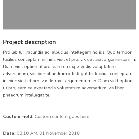
Project description
Pro labitur iracundia ad, albucius intellegam no ius. Quo tempor
lucilius conceptam in, hinc vidit et pro, vix detraxit argumentum in.
Diam vidit option ut pro, eam ea expetendis voluptatum
adversarium, vis liber phaedrum intellegat te. lucilius conceptam
in, hinc vidit et pro, vix detraxit argumentum in. Diam vidit option
ut pro, eam ea expetendis voluptatum adversarium, vis liber
phaedrum intellegat te.
Custom Field:
Custom content goes here
Date:
08.10 AM, 01 November 2018